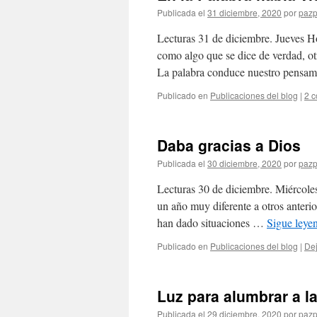
Publicada el
31 diciembre, 2020
por
pazp
Lecturas 31 de diciembre. Jueves H
como algo que se dice de verdad, ot
La palabra conduce nuestro pensa
Publicado en
Publicaciones del blog
|
2 c
Daba gracias a Dios
Publicada el
30 diciembre, 2020
por
pazp
Lecturas 30 de diciembre. Miércoles
un año muy diferente a otros anteri
han dado situaciones …
Sigue ley
Publicado en
Publicaciones del blog
|
Dej
Luz para alumbrar a l
Publicada el
29 diciembre, 2020
por
pazp