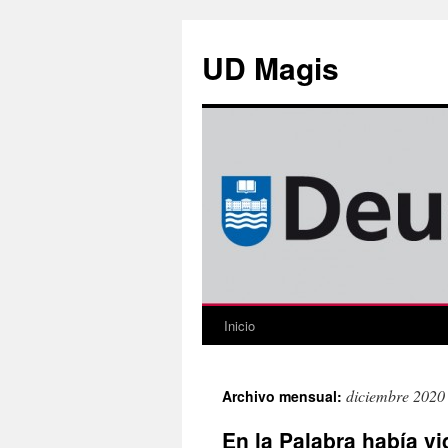
Saltar
al
UD Magis
contenido
Inicio
diciembre 2020
Archivo mensual:
En la Palabra había vi