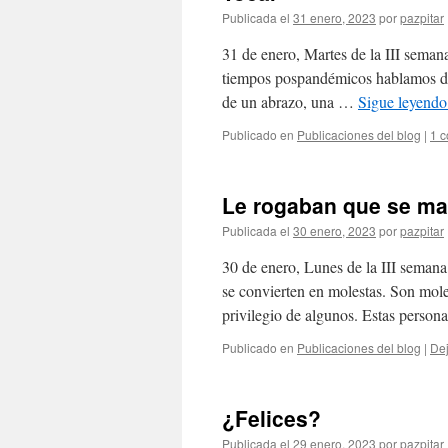
Publicada el
31 enero, 2023
por
pazpitar
31 de enero, Martes de la III seman
tiempos pospandémicos hablamos de l
de un abrazo, una …
Sigue leyend
Publicado en
Publicaciones del blog
|
1 c
Le rogaban que se m
Publicada el
30 enero, 2023
por
pazpitar
30 de enero, Lunes de la III semana
se convierten en molestas. Son mole
privilegio de algunos. Estas perso
Publicado en
Publicaciones del blog
|
Dej
¿Felices?
Publicada el
29 enero, 2023
por
pazpitar