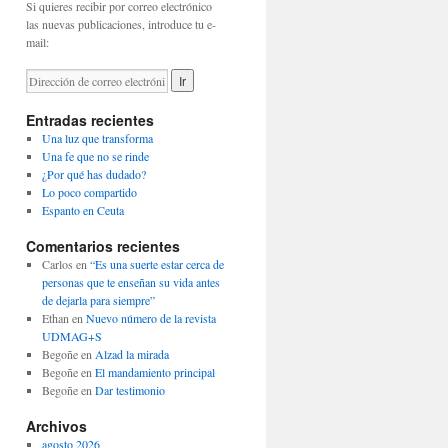
Si quieres recibir por correo electrónico
las nuevas publicaciones, introduce tu e-
mail:
Entradas recientes
Una luz que transforma
Una fe que no se rinde
¿Por qué has dudado?
Lo poco compartido
Espanto en Ceuta
Comentarios recientes
Carlos
en
“Es una suerte estar cerca de
personas que te enseñan su vida antes
de dejarla para siempre”
Ethan
en
Nuevo número de la revista
UDMAG+S
Begoñe
en
Alzad la mirada
Begoñe
en
El mandamiento principal
Begoñe
en
Dar testimonio
Archivos
agosto 2026