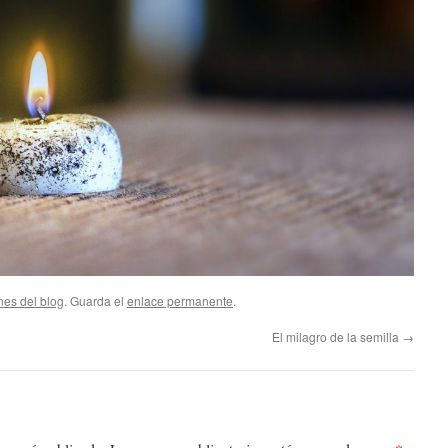
nes del blog
. Guarda el
enlace permanente
.
El milagro de la semilla
→