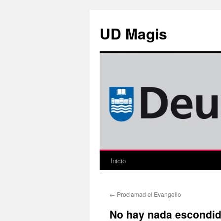
Saltar
al
UD Magis
contenido
Inicio
←
Proclamad el Evangelio
No hay nada escondi