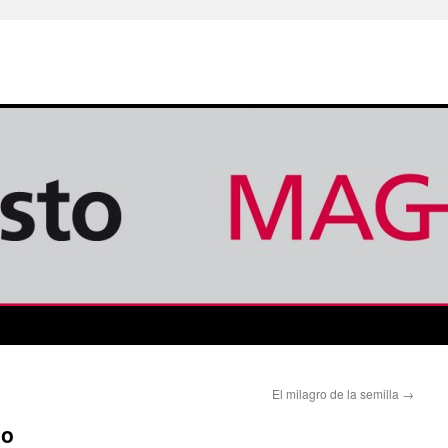
El milagro de la semilla
→
do