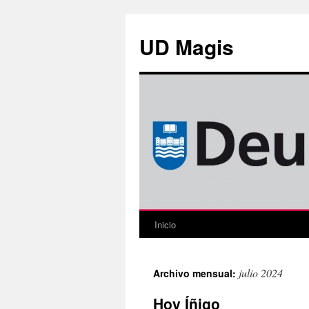
Saltar
al
UD Magis
contenido
Inicio
julio 2024
Archivo mensual:
Hoy Íñigo