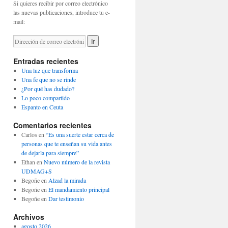
Si quieres recibir por correo electrónico
las nuevas publicaciones, introduce tu e-
mail:
Entradas recientes
Una luz que transforma
Una fe que no se rinde
¿Por qué has dudado?
Lo poco compartido
Espanto en Ceuta
Comentarios recientes
Carlos
en
“Es una suerte estar cerca de
personas que te enseñan su vida antes
de dejarla para siempre”
Ethan
en
Nuevo número de la revista
UDMAG+S
Begoñe
en
Alzad la mirada
Begoñe
en
El mandamiento principal
Begoñe
en
Dar testimonio
Archivos
agosto 2026