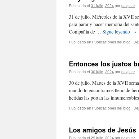
Publicada el
31 julio, 2024
por
pazpitar
31 de julio. Miércoles de la XVII s
para parar y hacer memoria del sant
Compañía de …
Sigue leyendo
→
Publicado en
Publicaciones del blog
|
Dej
Entonces los justos br
Publicada el
30 julio, 2024
por
pazpitar
30 de julio. Martes de la XVII sem
mundo lo encontramos lleno de heri
heridas las portan las innumereabl
Publicado en
Publicaciones del blog
|
Dej
Los amigos de Jesús
Publicada el
29 julio, 2024
por
pazpitar