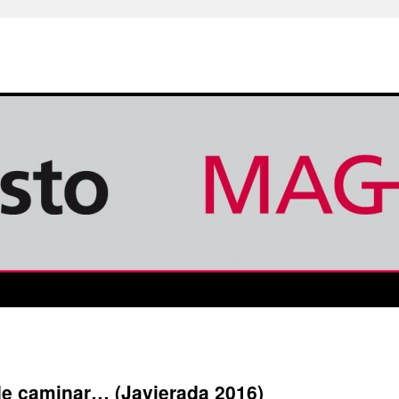
e caminar… (Javierada 2016)