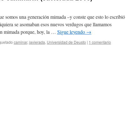
que somos una generación mimada –y conste que esto lo escribió
i siquiera se asomaban esos nuevos verdugos que llamamos
ión mimada porque, hoy, la …
Sigue leyendo
→
quetado
caminar
,
javierada
,
Universidad de Deusto
|
1 comentario