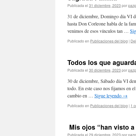
Publicada el
31 diciembre, 2023
por
pazp
31 de diciembre, Domingo día VI de
hasta Don Corleone habla de la fami
venimos de esos vínculos tan …
Si
Publicado en
Publicaciones del blog
|
Dej
Todos los que aguarda
Publicada el
30 diciembre, 2023
por
pazp
30 de diciembre, Sábado día VI den
todo. En este caso nos fijamos en e
cambio en …
Sigue leyendo
→
Publicado en
Publicaciones del blog
|
1 c
Mis ojos “han visto a
Publicada el
29 diciembre, 2023
por
pazp