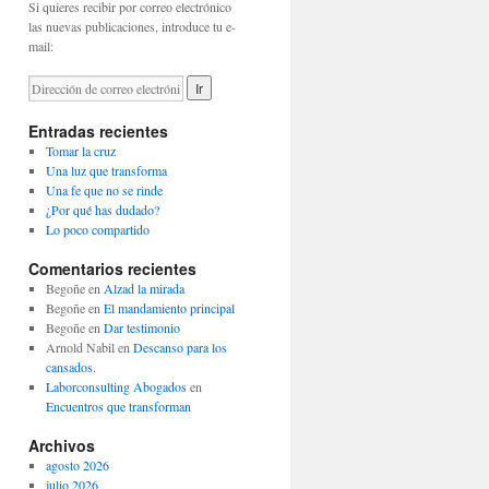
Si quieres recibir por correo electrónico
las nuevas publicaciones, introduce tu e-
mail:
Entradas recientes
Tomar la cruz
Una luz que transforma
Una fe que no se rinde
¿Por qué has dudado?
Lo poco compartido
Comentarios recientes
Begoñe
en
Alzad la mirada
Begoñe
en
El mandamiento principal
Begoñe
en
Dar testimonio
Arnold Nabil
en
Descanso para los
cansados.
Laborconsulting Abogados
en
Encuentros que transforman
Archivos
agosto 2026
julio 2026