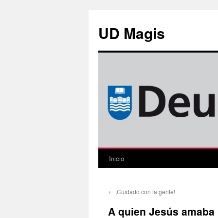
Saltar
al
UD Magis
contenido
Inicio
←
¡Cuidado con la gente!
A quien Jesús amaba