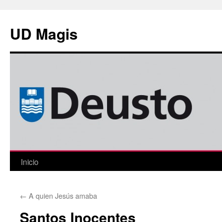
Saltar
al
UD Magis
contenido
Inicio
←
A quien Jesús amaba
Santos Inocentes