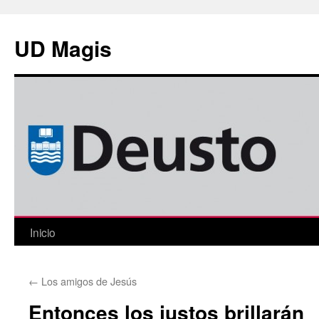
Saltar
al
UD Magis
contenido
Inicio
←
Los amigos de Jesús
Entonces los justos brillarán