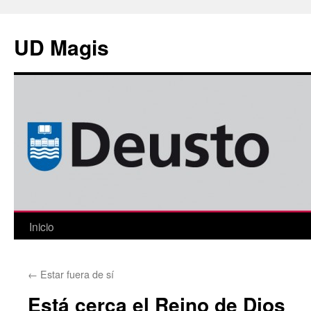
Saltar
al
UD Magis
contenido
Inicio
←
Estar fuera de sí
Está cerca el Reino de Dios