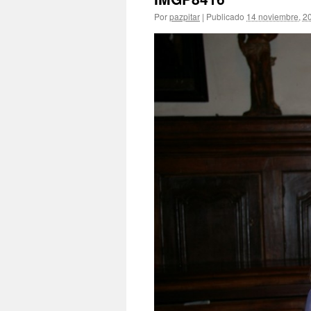
Por
pazpitar
|
Publicado
14 noviembre, 2