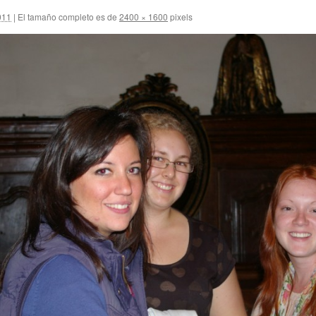
011
|
El tamaño completo es de
2400 × 1600
pixels