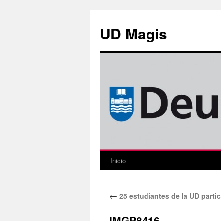
Saltar
al
UD Magis
contenido
Inicio
←
25 estudiantes de la UD parti
IMGP8416