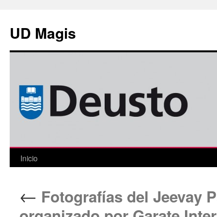
Saltar
al
UD Magis
contenido
Inicio
←
Fotografías del Jeevay P
organizado por Garate Inter