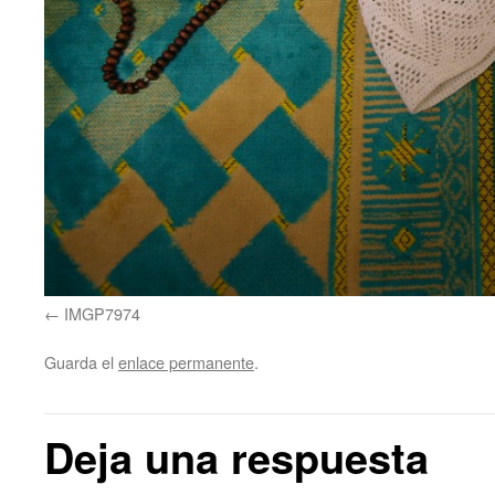
IMGP7974
Guarda el
enlace permanente
.
Deja una respuesta