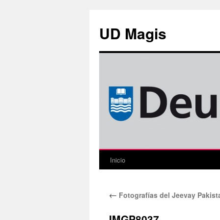
Saltar
al
UD Magis
contenido
Inicio
←
Fotografías del Jeevay Pakista
IMGP8037