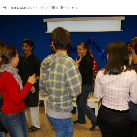
|
El tamaño completo es de
2400 × 1600
pixels