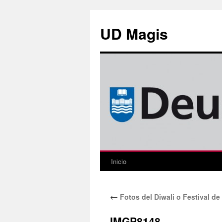
Saltar
al
UD Magis
contenido
Inicio
←
Fotos del Diwali o Festival de
IMGP8148