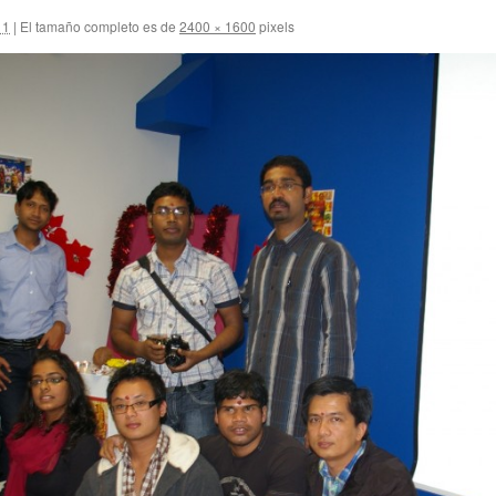
11
|
El tamaño completo es de
2400 × 1600
pixels