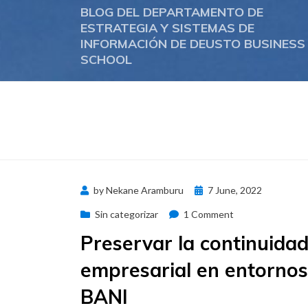
BLOG DEL DEPARTAMENTO DE
ESTRATEGIA Y SISTEMAS DE
INFORMACIÓN DE DEUSTO BUSINESS
SCHOOL
Posted
by
Nekane Aramburu
7 June, 2022
on
on
Sin categorizar
1 Comment
Preservar
Preservar la continuida
la
empresarial en entornos
continuidad
empresarial
BANI
en