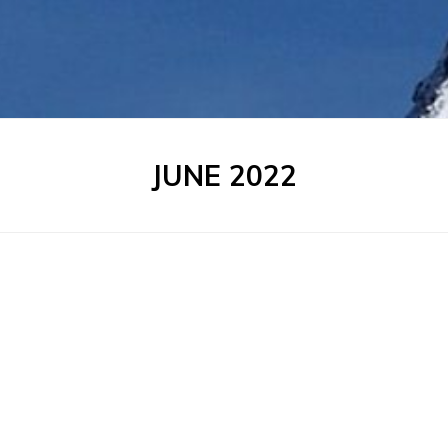
MONTH
:
JUNE 2022
d