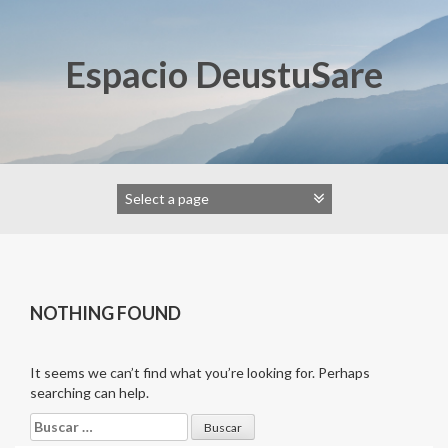
Skip
to
content
Espacio DeustuSare
NOTHING FOUND
It seems we can’t find what you’re looking for. Perhaps
searching can help.
Buscar: