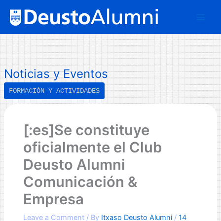
Skip
B
to
u
content
s
c
a
Noticias y Eventos
r
FORMACIÓN Y ACTIVIDADES
[:es]Se constituye
oficialmente el Club
Deusto Alumni
Comunicación &
Empresa
Leave a Comment
/ By
Itxaso Deusto Alumni
/
14