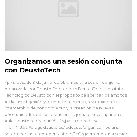
Organizamos una sesión conjunta
con DeustoTech
<p>El pasado 9 de junio, celebramos una sesión conjunta
organizada por Deusto Emprende y DeustoTech – Instituto
Tecnológico Deusto con el propósito de acercar los ámbitos
de la investigación y el emprendimiento, favoreciendo el
intercambio de conocimiento y la creación de nuevas
oportunidades de colaboración. La jornada tuvo lugar en el
Aula DeustoKabi y reunió […]</p> La entrada <a
href="https://blogs.deusto.es/iedeusto/organizamos-una-
sesion-conjunta-con-deustotech/">Organizamos una sesión