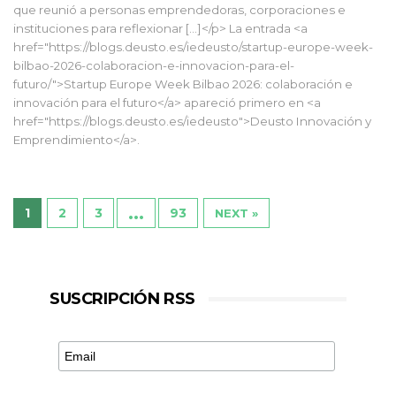
que reunió a personas emprendedoras, corporaciones e
instituciones para reflexionar […]</p> La entrada <a
href="https://blogs.deusto.es/iedeusto/startup-europe-week-
bilbao-2026-colaboracion-e-innovacion-para-el-
futuro/">Startup Europe Week Bilbao 2026: colaboración e
innovación para el futuro</a> apareció primero en <a
href="https://blogs.deusto.es/iedeusto">Deusto Innovación y
Emprendimiento</a>.
…
1
2
3
93
NEXT »
SUSCRIPCIÓN RSS