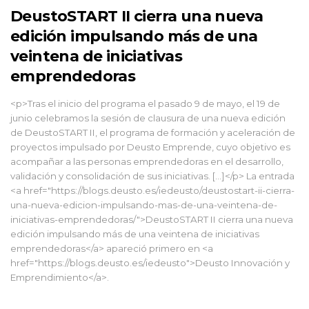
DeustoSTART II cierra una nueva
edición impulsando más de una
veintena de iniciativas
emprendedoras
<p>Tras el inicio del programa el pasado 9 de mayo, el 19 de
junio celebramos la sesión de clausura de una nueva edición
de DeustoSTART II, el programa de formación y aceleración de
proyectos impulsado por Deusto Emprende, cuyo objetivo es
acompañar a las personas emprendedoras en el desarrollo,
validación y consolidación de sus iniciativas. […]</p> La entrada
<a href="https://blogs.deusto.es/iedeusto/deustostart-ii-cierra-
una-nueva-edicion-impulsando-mas-de-una-veintena-de-
iniciativas-emprendedoras/">DeustoSTART II cierra una nueva
edición impulsando más de una veintena de iniciativas
emprendedoras</a> apareció primero en <a
href="https://blogs.deusto.es/iedeusto">Deusto Innovación y
Emprendimiento</a>.