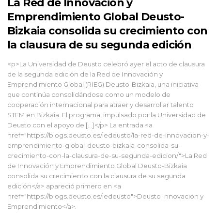
La Red de Innovación y
Emprendimiento Global Deusto-
Bizkaia consolida su crecimiento con
la clausura de su segunda edición
<p>La Universidad de Deusto celebró ayer el acto de clausura
de la segunda edición de la Red de Innovación y
Emprendimiento Global (RIEG) Deusto-Bizkaia, una iniciativa
que continúa consolidándose como un modelo de
cooperación internacional para atraer y desarrollar talento
STEM en Bizkaia. El programa, impulsado por la Universidad de
Deusto con el apoyo de […]</p> La entrada <a
href="https://blogs.deusto.es/iedeusto/la-red-de-innovacion-y-
emprendimiento-global-deusto-bizkaia-consolida-su-
crecimiento-con-la-clausura-de-su-segunda-edicion/">La Red
de Innovación y Emprendimiento Global Deusto-Bizkaia
consolida su crecimiento con la clausura de su segunda
edición</a> apareció primero en <a
href="https://blogs.deusto.es/iedeusto">Deusto Innovación y
Emprendimiento</a>.