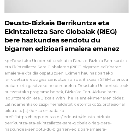
Deusto-Bizkaia Berrikuntza eta
Ekintzailetza Sare Globalak (RIEG)
bere hazkundea sendotu du
bigarren edizioari amaiera emanez
<p>Deustuko Unibertsitateak atzo Deusto-Bizkaia Berrikuntza
eta Ekintzailetza Sare Globalaren (RIEG) bigarren edizioaren
amaiera-ekitaldia ospatu zuen. Ekimen hau nazioarteko
lankidetza eredu gisa sendotzen ari da, Bizkaian STEM talentua
erakarri eta garatzeko helburuarekin. Deustuko Unibertsitateak
bultzatutako programa honek, Bizkaiko Foru Aldundiaren
laguntzarekin, eta Bizkaia With The Talent ekimenaren bidez,
Latinoamerikako zazpi herrialdetatik etorritako 22 profesional
bildu ditu […]</p> La entrada <a
href="https://blogs.deusto.es/iedeusto/deusto-bizkaia-
berrikuntza-eta-ekintzailetza-sare-globalak-rieg-bere-
hazkundea-sendotu-du-bigarren-edizioari-amaiera-