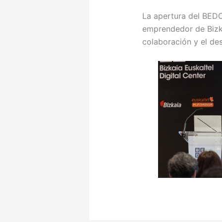
La apertura del BEDC
emprendedor de Bizka
colaboración y el des