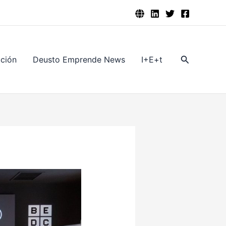
Buscar
ación
Deusto Emprende News
I+E+t