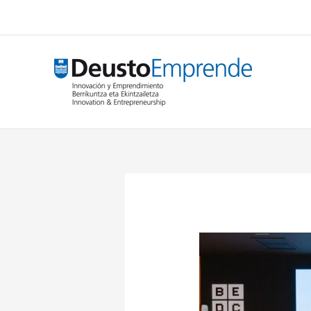
Ir
al
contenido