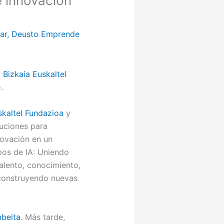
e innovación
ar
,
Deusto Emprende
l
Bizkaia Euskaltel
.
skaltel Fundazioa
y
uciones para
novación en un
mpos de IA: Uniendo
talento, conocimiento,
 construyendo nuevas
nbeita
. Más tarde,