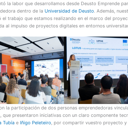
tó la labor que desarrollamos desde Deusto Emprende para
dedora dentro de la
Universidad de Deusto
. Además, nues
 el trabajo que estamos realizando en el marco del proye
ada al impulso de proyectos digitales en entornos universitar
n la participación de dos personas emprendedoras vincul
, que presentaron iniciativas con un claro componente tecno
a Tubía
e
Iñigo Peleteiro
, por compartir vuestro proyecto y 