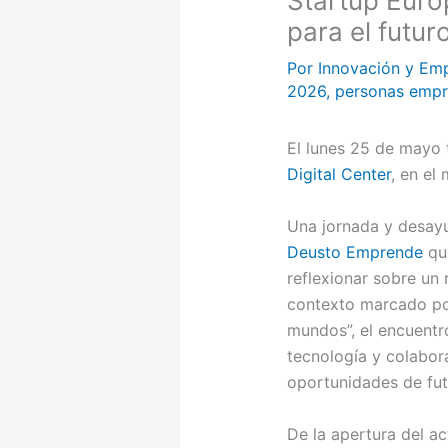
Startup Euro
para el futur
Por
Innovación y Em
2026
,
personas emp
El lunes 25 de mayo 
Digital Center
, en el
Una jornada y desa
Deusto Emprende
que
reflexionar sobre un
contexto marcado por 
mundos”, el encuentro
tecnología y colabor
oportunidades de fut
De la apertura del a