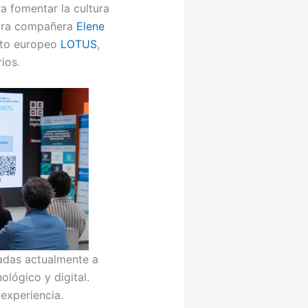
 fomentar la cultura
tra compañera
Elene
cto europeo
LOTUS
,
ios.
adas actualmente a
lógico y digital.
experiencia.