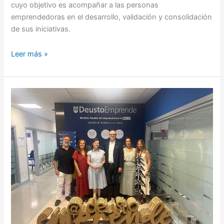
cuyo objetivo es acompañar a las personas
emprendedoras en el desarrollo, validación y consolidación
de sus iniciativas.
Leer más »
La
Universidad
de
Deusto
recibe
a
una
delegación
de
la
University