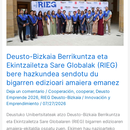
Berrikuntza
eta
Ekintzailetza
Sare
Globalak
(RIEG)
bere
hazkundea
Deusto-Bizkaia Berrikuntza eta
sendotu
Ekintzailetza Sare Globalak (RIEG)
du
bere hazkundea sendotu du
bigarren
bigarren edizioari amaiera emanez
edizioari
amaiera
Deja un comentario
/
Cooperación
,
cooperar
,
Deusto
emanez
Emprende 2026
,
RIEG Deusto-Bizkaia
/
Innovación y
Emprendimiento
/
07/27/2026
Deustuko Unibertsitateak atzo Deusto-Bizkaia Berrikuntza
eta Ekintzailetza Sare Globalaren (RIEG) bigarren edizioaren
amaiera-ekitaldia ospatu zuen. Ekimen hau nazioarteko