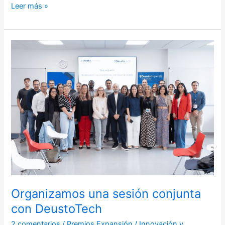
Leer más »
Organizamos
una
sesión
conjunta
con
DeustoTech
Organizamos una sesión conjunta
con DeustoTech
2 comentarios
/
Premios Expansión
/
Innovación y