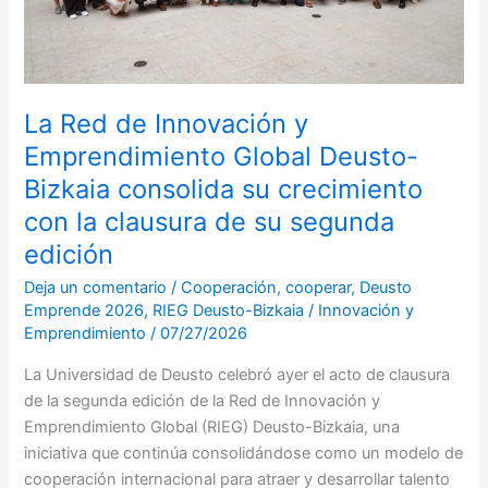
Bizkaia
consolida
su
crecimiento
con
La Red de Innovación y
la
Emprendimiento Global Deusto-
clausura
Bizkaia consolida su crecimiento
de
con la clausura de su segunda
su
segunda
edición
edición
Deja un comentario
/
Cooperación
,
cooperar
,
Deusto
Emprende 2026
,
RIEG Deusto-Bizkaia
/
Innovación y
Emprendimiento
/
07/27/2026
La Universidad de Deusto celebró ayer el acto de clausura
de la segunda edición de la Red de Innovación y
Emprendimiento Global (RIEG) Deusto-Bizkaia, una
iniciativa que continúa consolidándose como un modelo de
cooperación internacional para atraer y desarrollar talento