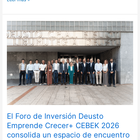
El
Foro
de
Inversión
Deusto
Emprende
Crecer+
CEBEK
2026
consolida
un
espacio
de
El Foro de Inversión Deusto
encuentro
Emprende Crecer+ CEBEK 2026
entre
consolida un espacio de encuentro
emprendimiento