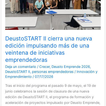
impulsando
más
de
una
veintena
de
iniciativas
DeustoSTART II cierra una nueva
emprendedoras
edición impulsando más de una
veintena de iniciativas
emprendedoras
Deja un comentario
/
Crecer
,
Deusto Emprende 2026
,
DeustoSTART II
,
personas emprendedoras
/
Innovación y
Emprendimiento
/
07/17/2026
Tras el inicio del programa el pasado 9 de mayo, el 19 de
junio celebramos la sesión de clausura de una nueva
edición de DeustoSTART II, el programa de formación y
aceleración de proyectos impulsado por Deusto Emprende,