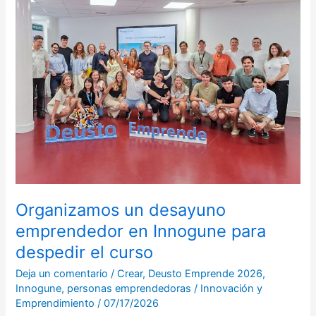
desayuno
emprendedor
en
Innogune
para
despedir
el
curso
Organizamos un desayuno
emprendedor en Innogune para
despedir el curso
Deja un comentario
/
Crear
,
Deusto Emprende 2026
,
Innogune
,
personas emprendedoras
/
Innovación y
Emprendimiento
/
07/17/2026