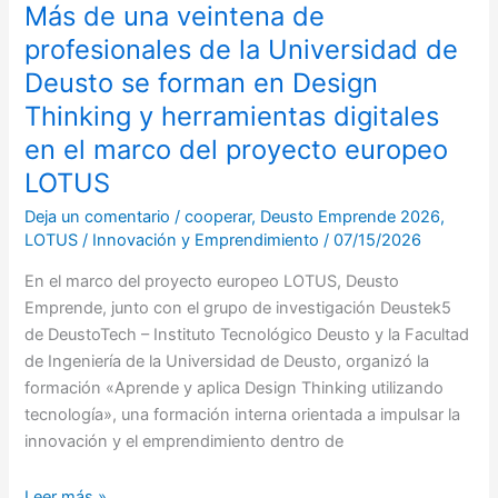
forman
Más de una veintena de
en
profesionales de la Universidad de
Design
Deusto se forman en Design
Thinking
Thinking y herramientas digitales
y
herramientas
en el marco del proyecto europeo
digitales
LOTUS
en
Deja un comentario
/
cooperar
,
Deusto Emprende 2026
,
el
LOTUS
/
Innovación y Emprendimiento
/
07/15/2026
marco
del
En el marco del proyecto europeo LOTUS, Deusto
proyecto
Emprende, junto con el grupo de investigación Deustek5
europeo
de DeustoTech – Instituto Tecnológico Deusto y la Facultad
LOTUS
de Ingeniería de la Universidad de Deusto, organizó la
formación «Aprende y aplica Design Thinking utilizando
tecnología», una formación interna orientada a impulsar la
innovación y el emprendimiento dentro de
Leer más »