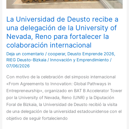
of
Nevada,
Reno
La Universidad de Deusto recibe a
para
una delegación de la University of
fortalecer
Nevada, Reno para fortalecer la
la
colaboración
colaboración internacional
internacional
Deja un comentario
/
cooperar
,
Deusto Emprende 2026
,
RIEG Deusto-Bizkaia
/
Innovación y Emprendimiento
/
07/06/2026
Con motivo de la celebración del simposio internacional
«From Agreements to Innovation: Global Pathways in
Entrepreneurship», organizado en BAT B Accelerator Tower
por la University of Nevada, Reno (UNR) y la Diputación
Foral de Bizkaia, la Universidad de Deusto recibió la visita
de una delegación de la universidad estadounidense con el
objetivo de seguir fortaleciendo