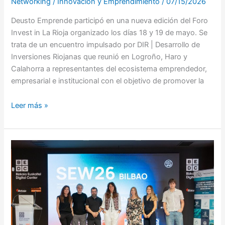
Networking
/
Innovación y Emprendimiento
/
07/15/2026
Deusto Emprende participó en una nueva edición del Foro
Invest in La Rioja organizado los días 18 y 19 de mayo. Se
trata de un encuentro impulsado por DIR | Desarrollo de
Inversiones Riojanas que reunió en Logroño, Haro y
Calahorra a representantes del ecosistema emprendedor,
empresarial e institucional con el objetivo de promover la
Leer más »
Startup
Europe
Week
Bilbao
2026:
colaboración
e