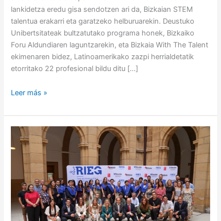
lankidetza eredu gisa sendotzen ari da, Bizkaian STEM
talentua erakarri eta garatzeko helburuarekin. Deustuko
Unibertsitateak bultzatutako programa honek, Bizkaiko
Foru Aldundiaren laguntzarekin, eta Bizkaia With The Talent
ekimenaren bidez, Latinoamerikako zazpi herrialdetatik
etorritako 22 profesional bildu ditu […]
Leer más »
La
Red
de
Innovación
y
Emprendimiento
Global
Deusto-