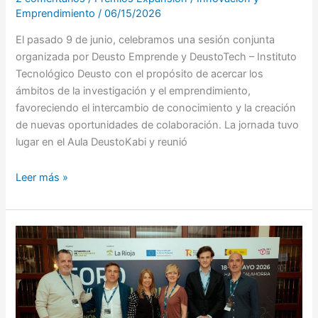
Emprendimiento
/
06/15/2026
El pasado 9 de junio, celebramos una sesión conjunta
organizada por Deusto Emprende y DeustoTech – Instituto
Tecnológico Deusto con el propósito de acercar los
ámbitos de la investigación y el emprendimiento,
favoreciendo el intercambio de conocimiento y la creación
de nuevas oportunidades de colaboración. La jornada tuvo
lugar en el Aula DeustoKabi y reunió
Leer más »
Deusto
Emprende
participa
en
el