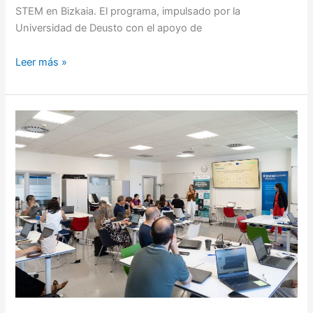
STEM en Bizkaia. El programa, impulsado por la
Universidad de Deusto con el apoyo de
Leer más »
Más
de
una
veintena
de
profesionales
de
la
Universidad
de
Deusto
se