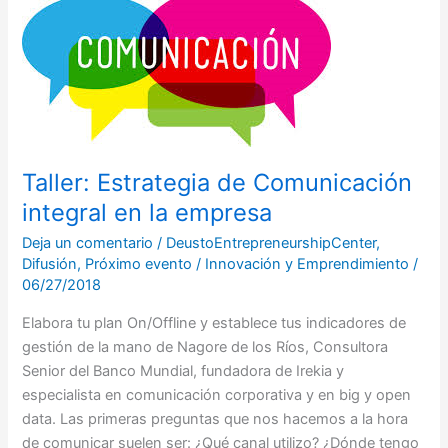
Estrategia
de
Comunicación
integral
en
la
empresa
Taller: Estrategia de Comunicación
integral en la empresa
Deja un comentario
/
DeustoEntrepreneurshipCenter
,
Difusión
,
Próximo evento
/
Innovación y Emprendimiento
/
06/27/2018
Elabora tu plan On/Offline y establece tus indicadores de
gestión de la mano de Nagore de los Ríos, Consultora
Senior del Banco Mundial, fundadora de Irekia y
especialista en comunicación corporativa y en big y open
data. Las primeras preguntas que nos hacemos a la hora
de comunicar suelen ser: ¿Qué canal utilizo? ¿Dónde tengo