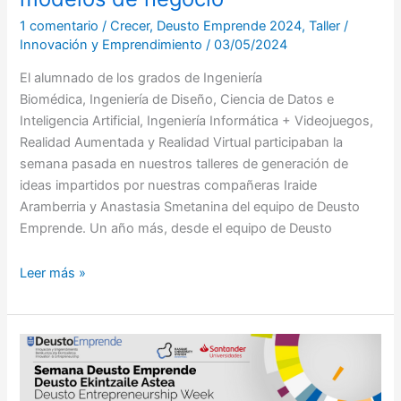
de
nuestros
1 comentario
/
Crecer
,
Deusto Emprende 2024
,
Taller
/
Innovación y Emprendimiento
/
03/05/2024
talleres
de
El alumnado de los grados de Ingeniería
generación
Biomédica, Ingeniería de Diseño, Ciencia de Datos e
de
Inteligencia Artificial, Ingeniería Informática + Videojuegos,
ideas
Realidad Aumentada y Realidad Virtual participaban la
y
semana pasada en nuestros talleres de generación de
modelos
ideas impartidos por nuestras compañeras Iraide
de
Aramberria y Anastasia Smetanina del equipo de Deusto
negocio
Emprende. Un año más, desde el equipo de Deusto
Leer más »
Semana
Deusto
Emprende