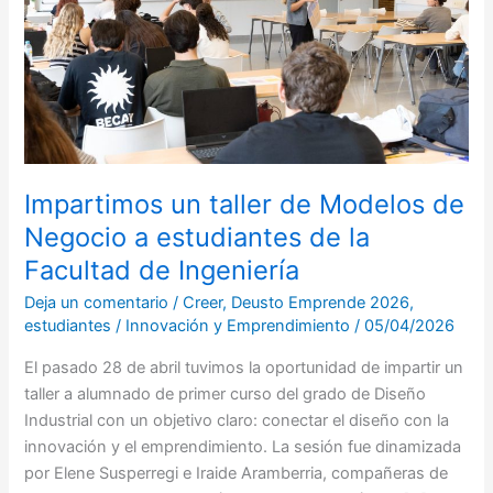
de
Negocio
a
estudiantes
de
la
Facultad
de
Impartimos un taller de Modelos de
Ingeniería
Negocio a estudiantes de la
Facultad de Ingeniería
Deja un comentario
/
Creer
,
Deusto Emprende 2026
,
estudiantes
/
Innovación y Emprendimiento
/
05/04/2026
El pasado 28 de abril tuvimos la oportunidad de impartir un
taller a alumnado de primer curso del grado de Diseño
Industrial con un objetivo claro: conectar el diseño con la
innovación y el emprendimiento. La sesión fue dinamizada
por Elene Susperregi e Iraide Aramberria, compañeras de