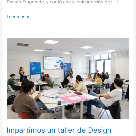
Deusto Emprende, y contó con la colaboración de […]
Leer más »
Impartimos
un
taller
de
Design
Thinking
en
el
Máster
Dual
en
Innovación
y
Impartimos un taller de Design
Tecnología