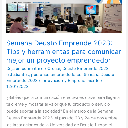
2023:
Tips
y
herramientas
para
comunicar
Semana Deusto Emprende 2023:
mejor
Tips y herramientas para comunicar
un
proyecto
mejor un proyecto emprendedor
emprendedor
Deja un comentario
/
Crecer
,
Deusto Emprende 2023
,
estudiantes
,
personas emprendedoras
,
Semana Deusto
Emprende 2023
/
Innovación y Emprendimiento
/
12/01/2023
¿Sabías que la comunicación efectiva es clave para llegar a
tu cliente y mostrar el valor que tu producto o servicio
puede aportar a la sociedad? En el marco de la Semana
Deusto Emprende 2023, el pasado 23 y 24 de noviembre,
las instalaciones de la Universidad de Deusto fueron el