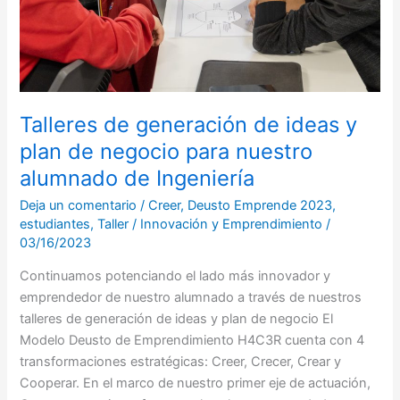
de
negocio
para
nuestro
alumnado
de
Talleres de generación de ideas y
Ingeniería
plan de negocio para nuestro
alumnado de Ingeniería
Deja un comentario
/
Creer
,
Deusto Emprende 2023
,
estudiantes
,
Taller
/
Innovación y Emprendimiento
/
03/16/2023
Continuamos potenciando el lado más innovador y
emprendedor de nuestro alumnado a través de nuestros
talleres de generación de ideas y plan de negocio El
Modelo Deusto de Emprendimiento H4C3R cuenta con 4
transformaciones estratégicas: Creer, Crecer, Crear y
Cooperar. En el marco de nuestro primer eje de actuación,