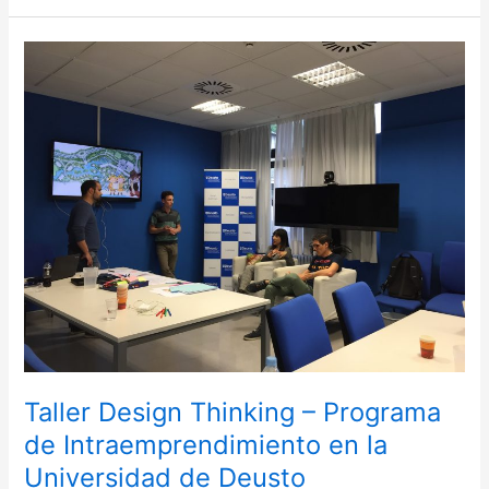
Taller
Design
Thinking
–
Programa
de
Intraemprendimiento
en
la
Universidad
de
Deusto
Taller Design Thinking – Programa
de Intraemprendimiento en la
Universidad de Deusto