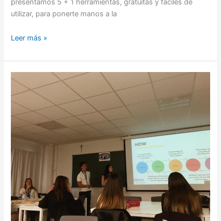
presentamos 5 + 1 herramientas, gratuitas y fáciles de
utilizar, para ponerte manos a la
Leer más »
Using
Design
Thinking
to
train
future
#teachpreneurs