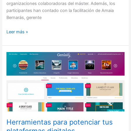
organizaciones colaboradoras del máster. Además, los
participantes han contado con la facilitación de Amaia
Bernarás, gerente
Leer más »
Herramientas
para
potenciar
tus
plataformas
digitales
Herramientas para potenciar tus
plataformas digitales