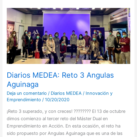
Diarios
MEDEA:
Reto
3
Angulas
Aguinaga
Diarios MEDEA: Reto 3 Angulas
Aguinaga
Deja un comentario
/
Diarios MEDEA
/
Innovación y
Emprendimiento
/
10/20/2020
¡Reto 3 superado, y con creces! ???????? El 13 de octubre
dimos comienzo al tercer reto del Máster Dual en
Emprendimiento en Acción. En esta ocasión, el reto ha
sido propuesto por Angulas Aguinaga que es una de las