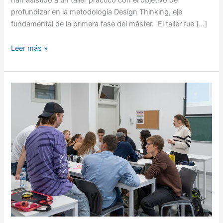
profundizar en la metodología Design Thinking, eje
fundamental de la primera fase del máster. El taller fue […]
Leer más »
Colaboramos
con
facultades
dinamizando
talleres
de
generación
de
ideas