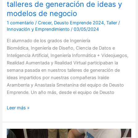
a
talleres de generación de ideas y
través
modelos de negocio
de
nuestros
1 comentario
/
Crecer
,
Deusto Emprende 2024
,
Taller
/
Innovación y Emprendimiento
/
03/05/2024
talleres
de
El alumnado de los grados de Ingeniería
generación
Biomédica, Ingeniería de Diseño, Ciencia de Datos e
de
Inteligencia Artificial, Ingeniería Informática + Videojuegos,
ideas
Realidad Aumentada y Realidad Virtual participaban la
y
semana pasada en nuestros talleres de generación de
modelos
ideas impartidos por nuestras compañeras Iraide
de
Aramberria y Anastasia Smetanina del equipo de Deusto
negocio
Emprende. Un año más, desde el equipo de Deusto
Leer más »
Taller