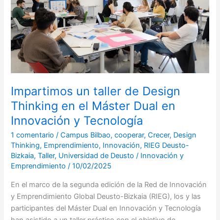
Thinking
en
el
Máster
Dual
en
Innovación
y
Impartimos un taller de Design
Tecnología
Thinking en el Máster Dual en
Innovación y Tecnología
1 comentario
/
Campus Bilbao
,
cooperar
,
Crecer
,
Design
Thinking
,
Emprendimiento
,
Innovación
,
RIEG Deusto-
Bizkaia
,
Taller
,
Universidad de Deusto
/
Innovación y
Emprendimiento
/
10/02/2025
En el marco de la segunda edición de la Red de Innovación
y Emprendimiento Global Deusto-Bizkaia (RIEG), los y las
participantes del Máster Dual en Innovación y Tecnología
han asistido a un taller práctico con el objetivo de