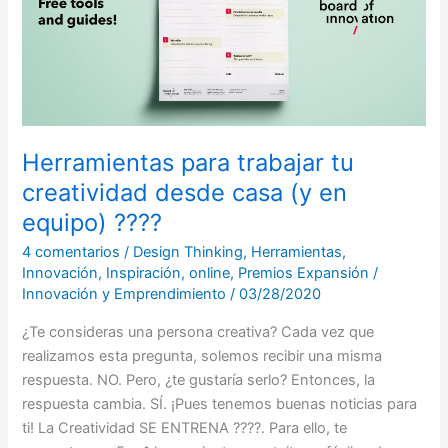
creatividad
desde
casa
(y
en
equipo)
????
Herramientas para trabajar tu
creatividad desde casa (y en
equipo) ????
4 comentarios
/
Design Thinking
,
Herramientas
,
Innovación
,
Inspiración
,
online
,
Premios Expansión
/
Innovación y Emprendimiento
/
03/28/2020
¿Te consideras una persona creativa? Cada vez que
realizamos esta pregunta, solemos recibir una misma
respuesta. NO. Pero, ¿te gustaría serlo? Entonces, la
respuesta cambia. SÍ. ¡Pues tenemos buenas noticias para
ti! La Creatividad SE ENTRENA ????️. Para ello, te