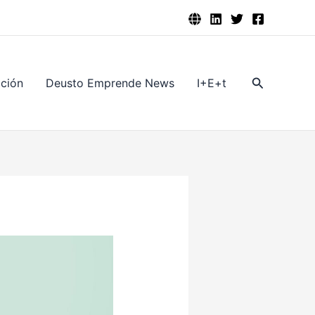
Buscar
ación
Deusto Emprende News
I+E+t