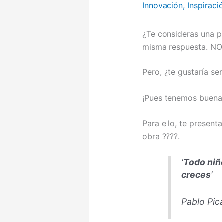
Innovación
,
Inspiraci
¿Te consideras una p
misma respuesta. NO
Pero, ¿te gustaría se
¡Pues tenemos buenas
Para ello, te present
obra ????.
‘
Todo niño
creces
‘
Pablo Pic