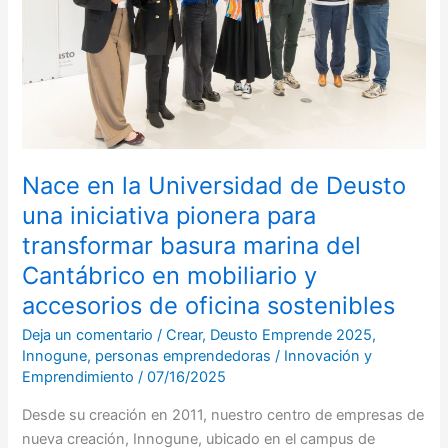
Deusto
una
iniciativa
pionera
para
transformar
basura
marina
Nace en la Universidad de Deusto
del
una iniciativa pionera para
Cantábrico
transformar basura marina del
en
Cantábrico en mobiliario y
mobiliario
y
accesorios de oficina sostenibles
accesorios
Deja un comentario
/
Crear
,
Deusto Emprende 2025
,
de
Innogune
,
personas emprendedoras
/
Innovación y
oficina
Emprendimiento
/
07/16/2025
sostenibles
Desde su creación en 2011, nuestro centro de empresas de
nueva creación, Innogune, ubicado en el campus de