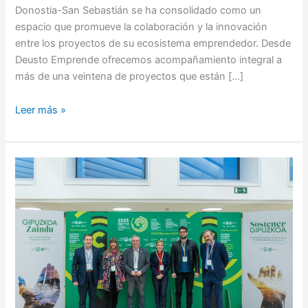
Donostia-San Sebastián se ha consolidado como un
espacio que promueve la colaboración y la innovación
entre los proyectos de su ecosistema emprendedor. Desde
Deusto Emprende ofrecemos acompañamiento integral a
más de una veintena de proyectos que están […]
Leer más »
Garbiñe
Henry
interviene
en
el
V
Encuentro
Internacional
de