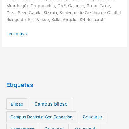
financiación
Mondragón Corporación, CAF, Gamesa, Grupo Talde,
de
Orza, Seed Capital Bizkaia, Sociedad de Gestión de Capital
proyectos
Riesgo del País Vasco, Bulka Angels, IK4 Research
de
tecnología
Leer más »
limpia
Etiquetas
Campus bilbao
Bilbao
Campus Donostia-San Sebastián
Concurso
Cooperar
creaction!
Cooperación