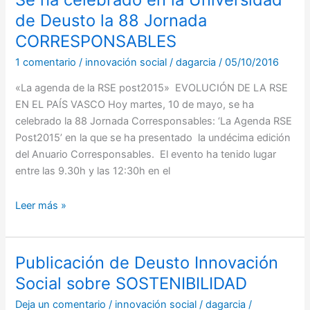
ha
de Deusto la 88 Jornada
celebrado
CORRESPONSABLES
en
1 comentario
/
innovación social
/
dagarcia
/
05/10/2016
la
Universidad
«La agenda de la RSE post2015» EVOLUCIÓN DE LA RSE
de
EN EL PAÍS VASCO Hoy martes, 10 de mayo, se ha
Deusto
celebrado la 88 Jornada Corresponsables: ‘La Agenda RSE
la
Post2015’ en la que se ha presentado la undécima edición
88
del Anuario Corresponsables. El evento ha tenido lugar
Jornada
entre las 9.30h y las 12:30h en el
CORRESPONSABLES
Leer más »
Publicación de Deusto Innovación
Publicación
de
Social sobre SOSTENIBILIDAD
Deusto
Deja un comentario
/
innovación social
/
dagarcia
/