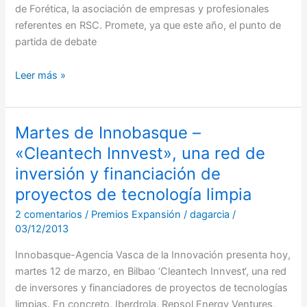
año
de Forética, la asociación de empresas y profesionales
referentes en RSC. Promete, ya que este año, el punto de
partida de debate
Leer más »
Martes de Innobasque –
Martes
de
«Cleantech Innvest», una red de
Innobasque
inversión y financiación de
–
proyectos de tecnología limpia
«Cleantech
Innvest»,
2 comentarios
/
Premios Expansión
/
dagarcia
/
una
03/12/2013
red
Innobasque-Agencia Vasca de la Innovación presenta hoy,
de
martes 12 de marzo, en Bilbao ‘Cleantech Innvest‘, una red
inversión
de inversores y financiadores de proyectos de tecnologías
y
limpias. En concreto, Iberdrola, Repsol Energy Ventures,