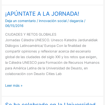
¡APÚNTATE A LA JORNADA!
¡APÚNTATE
A
Deja un comentario
/
innovación social
/
dagarcia
/
LA
06/15/2016
JORNADA!
CIUDADES Y RETOS GLOBALES
Jornadas Cátedra UNESCO. Unesco Katedra Jardunaldiak
Diálogos Latinoamérica/ Europa Con la finalidad de
compartir opiniones y reflexionar acerca del escenario
global de las ciudades del siglo XXI y los retos que exigen,
la Cátedra UNESCO para Formación de Recursos Humanos
para América Latina de la Universidad de Deusto, en
colaboración con Deusto Cities Lab
Leer más »
Se ha celebrado en la Universidad
Se