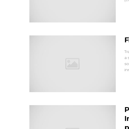
F
Tr
a 
so
in
P
I
p