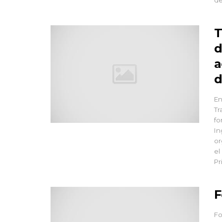
T
d
a
d
En
Tr
fo
In
or
el
Pr
F
Fo