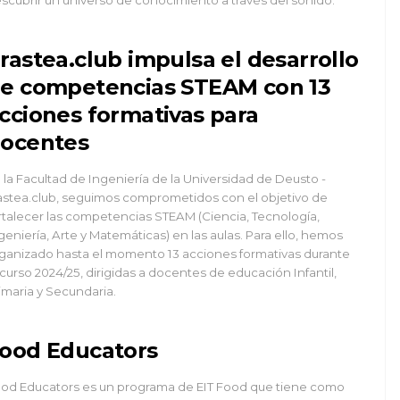
rastea.club impulsa el desarrollo
e competencias STEAM con 13
cciones formativas para
ocentes
 la Facultad de Ingeniería de la Universidad de Deusto -
astea.club, seguimos comprometidos con el objetivo de
rtalecer las competencias STEAM (Ciencia, Tecnología,
geniería, Arte y Matemáticas) en las aulas. Para ello, hemos
ganizado hasta el momento 13 acciones formativas durante
 curso 2024/25, dirigidas a docentes de educación Infantil,
imaria y Secundaria.
ood Educators
od Educators es un programa de EIT Food que tiene como