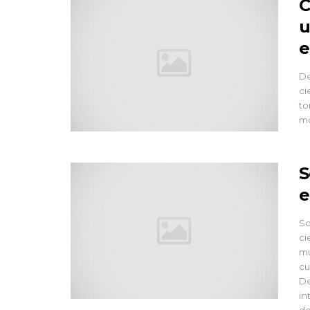
C
u
e
De
ci
to
mo
S
e
So
ci
mu
cu
De
in
de