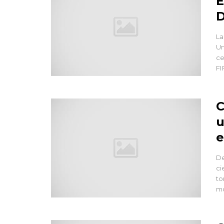
E
D
La
Un
ce
FI
C
u
e
De
ci
to
mo