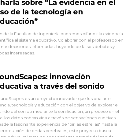
harla sobre “La evidencia en el
so de la tecnología en
ducación”
sde la Facultad de Ingeniería queremos difundir la evidencia
entífica al sistema educativo. Colaborar con el profesorado en
mar decisiones informadas, huyendo de falsos debates y
das interesadas.
oundScapes: innovación
ducativa a través del sonido
undScapes es un proyecto innovador que fusiona arte,
encia, tecnología y educación con el objetivo de explorar el
ndo del sonido mediante la sonificación, un proceso en el
al los datos cobran vida a través de sensaciones auditivas.
sde la fascinante experiencia de "oír las estrellas" hasta la
terpretación de ondas cerebrales, este proyecto busca
scubrir un universo de conocimiento a través del sonido.