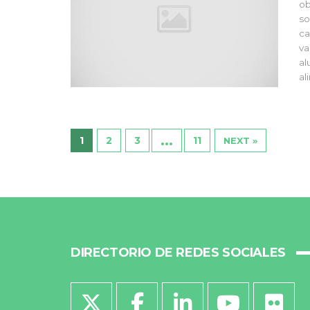
ob
so
ca
va
al
al
…
1
2
3
11
NEXT »
DIRECTORIO DE REDES SOCIALES