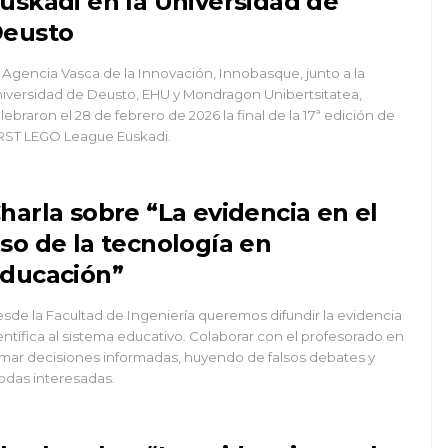
uskadi en la Universidad de
eusto
 Agencia Vasca de la Innovación, Innobasque, junto a la
iversidad de Deusto, EHU y Mondragon Unibertsitatea,
lebraron el 28 de febrero de 2026 la final de la 17ª edición de
RST LEGO League Euskadi.
harla sobre “La evidencia en el
so de la tecnología en
ducación”
sde la Facultad de Ingeniería queremos difundir la evidencia
entífica al sistema educativo. Colaborar con el profesorado en
mar decisiones informadas, huyendo de falsos debates y
das interesadas.