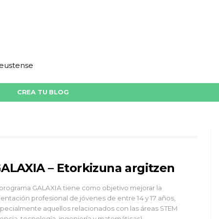
deustense
CREA TU BLOG
ALAXIA – Etorkizuna argitzen
 programa GALAXIA tiene como objetivo mejorar la
ientación profesional de jóvenes de entre 14 y 17 años,
pecialmente aquellos relacionados con las áreas STEM
iencia, tecnología, ingeniería y matemáticas).