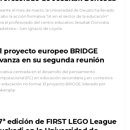
rante el mes de marzo, la Universidad de Deusto ha llevado
cabo la acción formativa "IA en el sector de la educación"
ra el profesorado del centro educativo Jesuitak Donostia
astetxea – San Ignacio de Loyola.
l proyecto europeo BRIDGE
vanza en su segunda reunión
iciativa centrada en el desarrollo del pensamiento
mputacional (PC) en educación secundaria y en contextos
 educación no formal. El proyecto BRIDGE, liderado por
nkersjòp
7ª edición de FIRST LEGO League