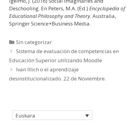
Igelmo, J. (2016) Social Imaginaries and
Deschooling. En Peters, M.A. (Ed.)
Encyclopedia of
Educational Philosophy and Theory.
Australia,
Springer Science+Business Media.
Categories
Sin categorizar
Sistema de evaluación de competencias en
Educación Superior utilizando Moodle
Ivan Illich o el aprendizaje
desinstitucionalizado. 22 de Noviembre.
Euskara