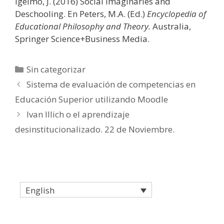
Igelmo, J. (2016) Social Imaginaries and
Deschooling. En Peters, M.A. (Ed.)
Encyclopedia of
Educational Philosophy and Theory.
Australia,
Springer Science+Business Media.
Categories
Sin categorizar
Sistema de evaluación de competencias en
Educación Superior utilizando Moodle
Ivan Illich o el aprendizaje
desinstitucionalizado. 22 de Noviembre.
English