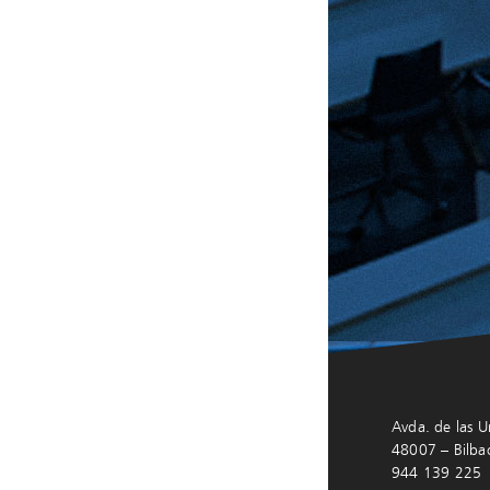
Avda. de las U
48007 – Bilba
944 139 225