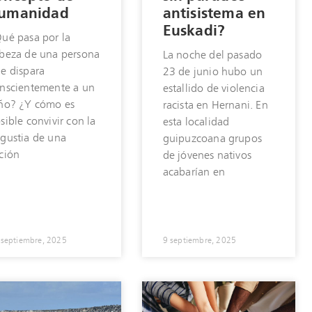
umanidad
antisistema en
Euskadi?
ué pasa por la
beza de una persona
La noche del pasado
e dispara
23 de junio hubo un
nscientemente a un
estallido de violencia
ño? ¿Y cómo es
racista en Hernani. En
sible convivir con la
esta localidad
gustia de una
guipuzcoana grupos
ción
de jóvenes nativos
acabarían en
 septiembre, 2025
9 septiembre, 2025