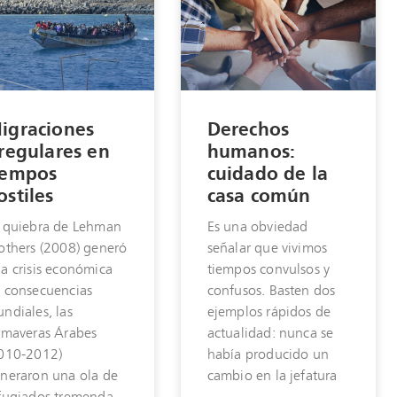
igraciones
Derechos
rregulares en
humanos:
iempos
cuidado de la
ostiles
casa común
 quiebra de Lehman
Es una obviedad
others (2008) generó
señalar que vivimos
a crisis económica
tiempos convulsos y
 consecuencias
confusos. Basten dos
ndiales, las
ejemplos rápidos de
imaveras Árabes
actualidad: nunca se
010-2012)
había producido un
neraron una ola de
cambio en la jefatura