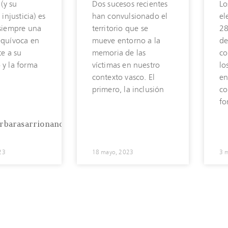
 (y su
Dos sucesos recientes
Lo
 injusticia) es
han convulsionado el
el
 siempre una
territorio que se
28
equívoca en
mueve entorno a la
de
te a su
memoria de las
co
 y la forma
víctimas en nuestro
lo
contexto vasco. El
en
primero, la inclusión
co
fo
rbarasarrionandia
23
18 mayo, 2023
3 