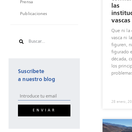
Prensa
las
institu
Publicaciones
vascas
Que ni la 
vasca ni l
figuren, n
figurado e
década, 
los princi
Suscríbete
problemas
a nuestro blog
28 enero, 2