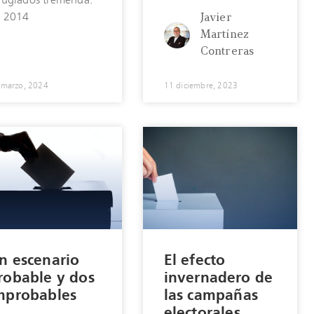
fugiados tremenda.
 2014
Javier
Martínez
Contreras
 marzo, 2024
11 diciembre, 2023
n escenario
El efecto
robable y dos
invernadero de
mprobables
las campañas
electorales