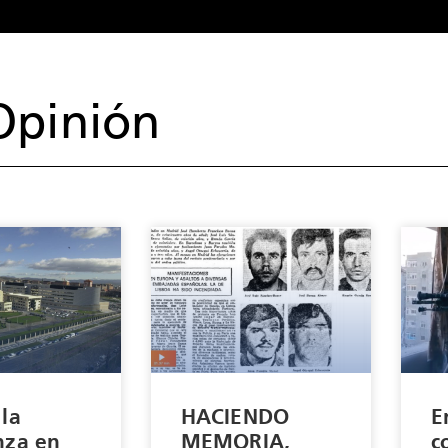
Opinión
 la
HACIENDO
E
nza en
MEMORIA,
c