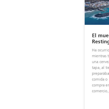
El mue
Restin
Ha ocurri
mientras
una cerve
tapa, al 
preparába
comida o 
compra e
comercio, 