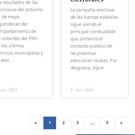
s resultados de las
ecciones del próximo
La campaña electoral
 de mayo
de las fuerzas estatales
penderán del
sigue siendo el
mportamiento de
principal combustible
s votantes del PNV
que alimenta el
 los últimos
contexto político de
micios municipales y
las próximas
rales
elecciones locales. Por
desgracia, sigue
mayo, 2023
21 abril, 2023
«
1
2
3
…
5
»