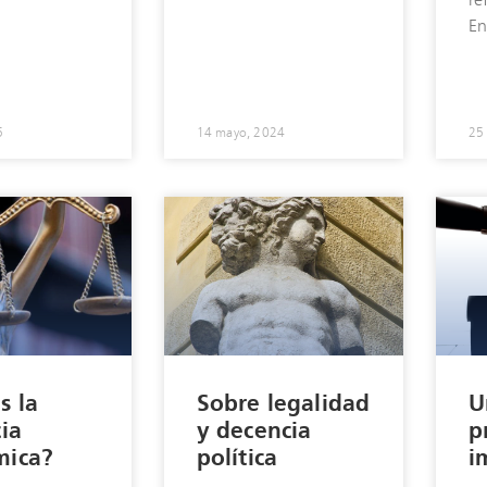
re
En
5
14 mayo, 2024
25
s la
Sobre legalidad
U
cia
y decencia
p
mica?
política
i