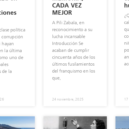
CADA VEZ
h
ciones
MEJOR
¿Q
ca
A Pili Zabala, en
qu
reconocimiento a su
clase política
co
lucha incansable
a corrupción
ni
Introducción Se
i hayan
po
acaban de cumplir
n la última
an
cincuenta años de los
como uno de
ac
últimos fusilamientos
pales
del franquismo en los
 de la
que,
026
24 noviembre, 2025
17