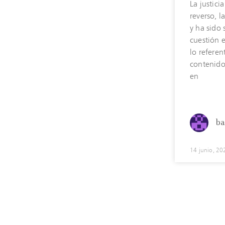
La justicia
reverso, la
y ha sido
cuestión 
lo referen
contenido
en
ba
14 junio, 20