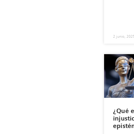
2 junio, 202
¿Qué e
injusti
episté