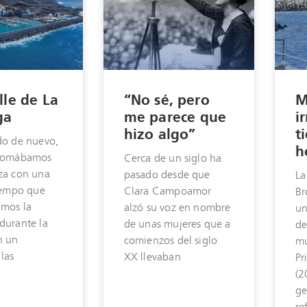
lle de La
“No sé, pero
M
ga
me parece que
i
hizo algo”
t
do de nuevo,
h
 tomábamos
Cerca de un siglo ha
za con una
pasado desde que
La
tiempo que
Clara Campoamor
Br
mos la
alzó su voz en nombre
un
durante la
de unas mujeres que a
de
n un
comienzos del siglo
mu
las
XX llevaban
Pr
(2
ge