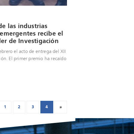
e las industrias
 emergentes recibe el
er de Investigación
ebrero el acto de entrega del XII
ón. El primer premio ha recaído
1
2
3
4
»