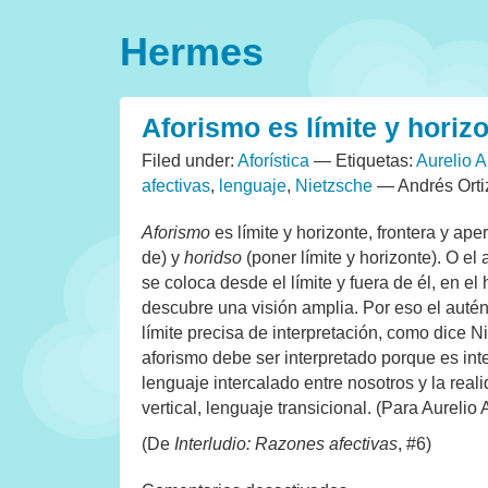
Hermes
Aforismo es límite y horiz
Filed under:
Aforística
— Etiquetas:
Aurelio A
afectivas
,
lenguaje
,
Nietzsche
— Andrés Ort
Aforismo
es límite y horizonte, frontera y ape
de) y
horidso
(poner límite y horizonte). O e
se coloca desde el límite y fuera de él, en e
descubre una visión amplia. Por eso el auté
límite precisa de interpretación, como dice Ni
aforismo debe ser interpretado porque es inte
lenguaje intercalado entre nosotros y la real
vertical, lenguaje transicional. (Para Aurelio 
(De
Interludio: Razones afectivas
, #6)
en