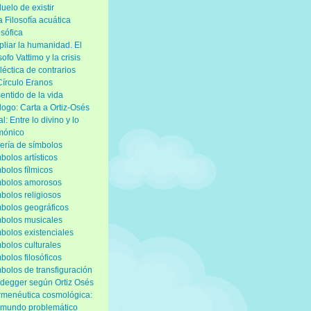
duelo de existir
 Filosofía acuática
osófica
liar la humanidad. El
ósofo Vattimo y la crisis
léctica de contrarios
Círculo Eranos
sentido de la vida
logo: Carta a Ortiz-Osés
al: Entre lo divino y lo
mónico
ería de símbolos
bolos artísticos
bolos fílmicos
mbolos amorosos
bolos religiosos
bolos geográficos
bolos musicales
bolos existenciales
bolos culturales
bolos filosóficos
bolos de transfiguración
degger según Ortiz Osés
menéutica cosmológica:
mundo problemático