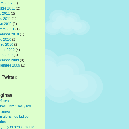
ro 2012
(1)
ubre 2011
(2)
io 2011
(2)
io 2011
(1)
yo 2011
(1)
rero 2011
(1)
iembre 2010
(1)
io 2010
(2)
rzo 2010
(2)
rero 2010
(4)
ro 2010
(3)
iembre 2009
(3)
viembre 2009
(1)
 Twitter:
ginas
rística
rés Ortiz Osés y los
rismos
n aforismos lúdico-
idos
agua y el pensamiento