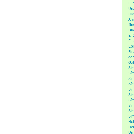
El 
Una
Fil
Amp
fil
Dia
El 
El 
Epí
Fin
de
Gal
Sím
Sím
Sí
Sím
Sím
Sím
Sím
Sím
Sím
Sím
Hei
Her
Un 