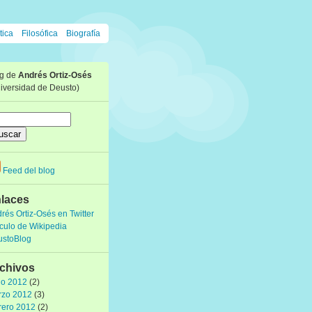
tica
Filosófica
Biografía
og de
Andrés Ortiz-Osés
iversidad de Deusto)
Feed del blog
laces
rés Ortiz-Osés en Twitter
ículo de Wikipedia
ustoBlog
chivos
io 2012
(2)
rzo 2012
(3)
rero 2012
(2)