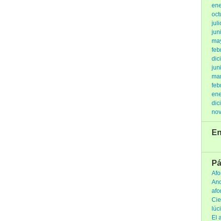
ene
oct
jul
jun
ma
feb
dic
jun
ma
feb
ene
dic
no
En
Pá
Afo
And
afo
Cie
lúc
El 