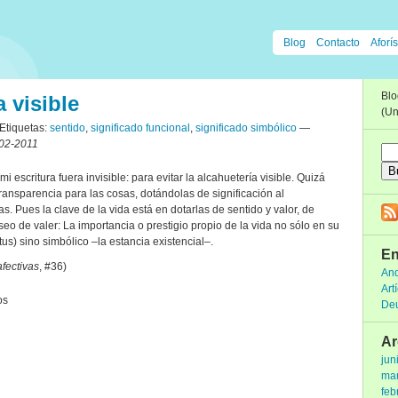
Blog
Contacto
Aforís
Bl
 visible
(Un
tiquetas:
sentido
,
significado funcional
,
significado simbólico
—
02-2011
 escritura fuera invisible: para evitar la alcahuetería visible. Quizá
ransparencia para las cosas, dotándolas de significación al
as. Pues la clave de la vida está en dotarlas de sentido y valor, de
eo de valer: La importancia o prestigio propio de la vida no sólo en su
tus) sino simbólico –la estancia existencial–.
En
fectivas
, #36)
And
Art
en
os
De
Alcahuetería
visible
Ar
jun
ma
feb