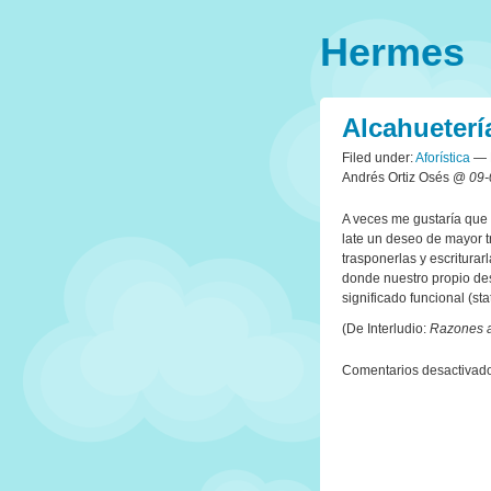
Hermes
Alcahuetería
Filed under:
Aforística
— E
Andrés Ortiz Osés @
09-
A veces me gustaría que mi
late un deseo de mayor t
trasponerlas y escriturarl
donde nuestro propio des
significado funcional (sta
(De Interludio:
Razones a
Comentarios desactivad