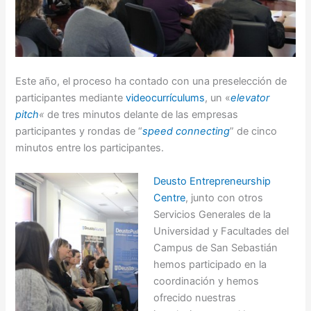
Este año, el proceso ha contado con una preselección de
participantes mediante
videocurrículums
, un «
elevator
pitch
«
de tres minutos delante de las empresas
participantes y rondas de “
speed connecting
” de cinco
minutos entre los participantes.
Deusto Entrepreneurship
Centre
, junto con otros
Servicios Generales de la
Universidad y Facultades del
Campus de San Sebastián
hemos participado en la
coordinación y hemos
ofrecido nuestras