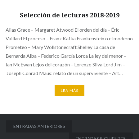
Selección de lecturas 2018-2019
Alias Grace – Margaret Atwood El orden del día – Éric
Vuillard El proceso – Franz Kafka Frankenstein o el moderno
Prometeo – Mary Wollstonecraft Shelley La casa de
Bernarda Alba – Federico García Lorca La ley del menor –
Ian McEwan Lejos del corazón – Lorenzo Silva Lord Jim –
Joseph Conrad Maus: relato de un superviviente – Art…
LEA MÁS
Navegación
ENTRADAS ANTERIORES
de
ENTRADAS SIGUIENTES