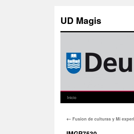
Saltar
al
UD Magis
contenido
Inicio
←
Fusion de culturas y Mi experie
IMGP7530