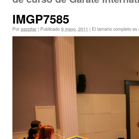
IMGP7585
Por
pazpitar
|
Publicado
9 mayo, 2011
|
El tamaño completo es