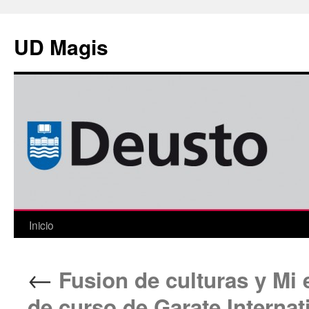
Saltar
al
UD Magis
contenido
Inicio
←
Fusion de culturas y Mi e
de curso de Garate Internat