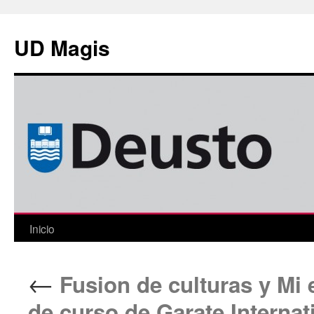
Saltar
al
UD Magis
contenido
Inicio
←
Fusion de culturas y Mi e
de curso de Garate Internat