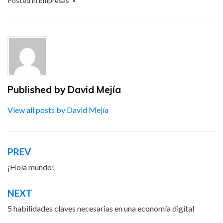
Posted in
Empresas
Published by
David Mejía
View all posts by David Mejía
PREV
Post
navigation
¡Hola mundo!
NEXT
5 habilidades claves necesarias en una economía digital