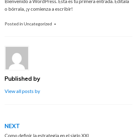
Bienvenido a WordPress. Esta es tu primera entrada. Edítala
o bórrala, ¡y comienza a escribir!
Posted in Uncategorized
Published by
View all posts by
Post
NEXT
navigation
Como definir la estrategia en el siglo XXI