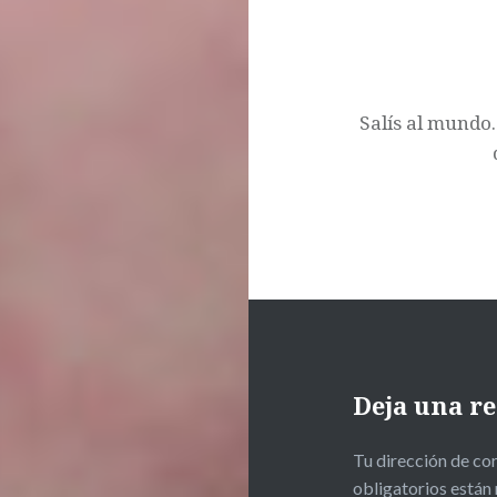
Salís al mundo.
Deja una r
Tu dirección de cor
obligatorios está