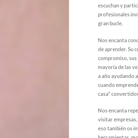
escuchan y partic
profesionales inv
gran bucle.
Nos encanta cono
de aprender. Su c
compromiso, sus i
mayoría de las ve
a año ayudando a
cuando emprenden
casa” convertido
Nos encanta repe
visitar empresas,
eso también os i
herramientas, mo