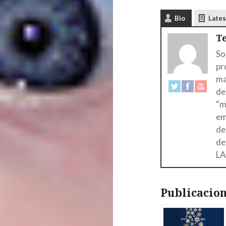
Bio
Lates
T
So
pr
ma
de
“m
em
de
de
LA
Publicacion