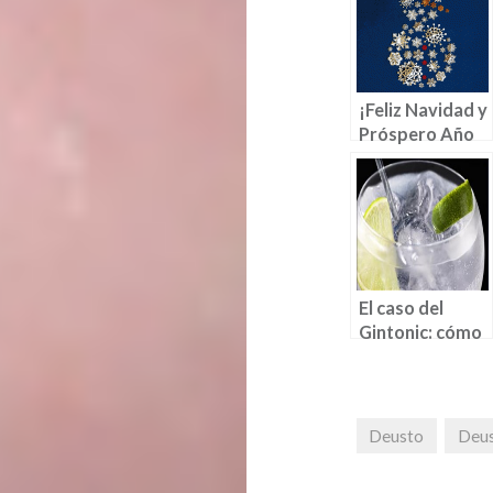
¡Feliz Navidad y
Próspero Año
Nuevo! (por
Jaione Yábar)
El caso del
Gintonic: cómo
reinventar una
categoría (By
Gonzalo
Zalbidea)
Deusto
Deus