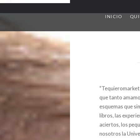
INICIO
QUI
“Tequieromarketi
que tanto amamos:
esquemas que simp
libros, las experi
aciertos, los pe
nosotros la Unive