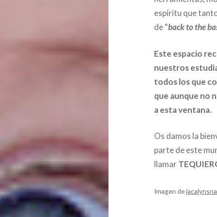
espíritu que tan
de “
back to the ba
Este espacio re
nuestros estudia
todos los que co
que aunque no n
a esta ventana.
Os damos la bien
parte de este mu
llamar
TEQUIER
Imagen de
jacalynsn