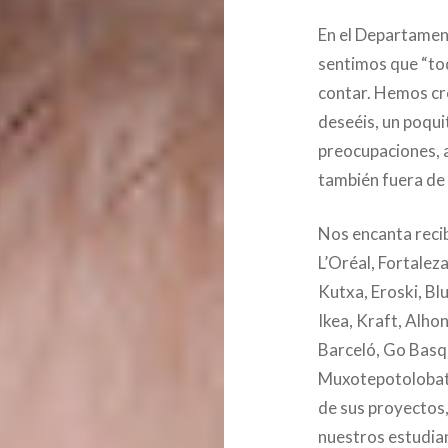
En el Departamen
sentimos que “to
contar. Hemos cr
deseéis, un poqui
preocupaciones, a
también fuera de 
Nos encanta recib
L’Oréal, Fortalez
Kutxa, Eroski, Bl
Ikea, Kraft, Alh
Barceló, Go Basq
Muxotepotolobat…
de sus proyectos,
nuestros estudia