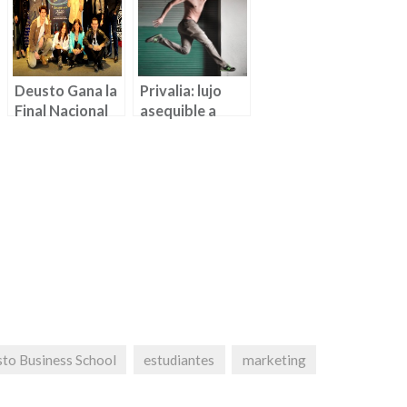
Deusto Gana la
Privalia: lujo
Final Nacional
asequible a
Brandstorm
golpe de click
L’Oréal España
(by Pablo
2014 (by Marta
Bilbao)
Aguilar)
to Business School
estudiantes
marketing