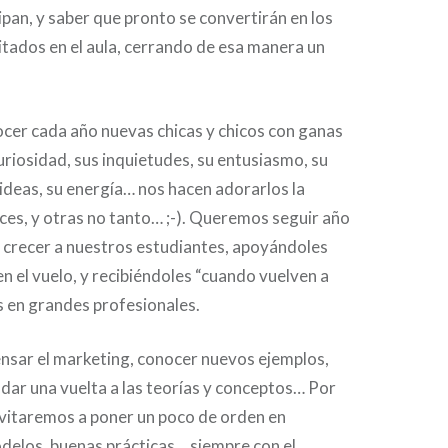
ipan, y saber que pronto se convertirán en los
itados en el aula, cerrando de esa manera un
cer cada año nuevas chicas y chicos con ganas
uriosidad, sus inquietudes, su entusiasmo, su
deas, su energía… nos hacen adorarlos la
ces, y otras no tanto… ;-). Queremos seguir año
 crecer a nuestros estudiantes, apoyándoles
 el vuelo, y recibiéndoles “cuando vuelven a
s en grandes profesionales.
nsar el marketing, conocer nuevos ejemplos,
 dar una vuelta a las teorías y conceptos… Por
nvitaremos a poner un poco de orden en
delos, buenas prácticas… siempre con el