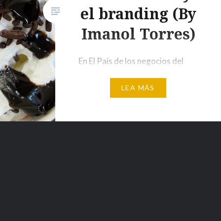
el branding (By
Imanol Torres)
En El País de los negocios del
pasado 6 de septiembre se
LEA MÁS
publicó un artículo sobre el
negocio de los yogures helados
(“El Yogur Helado Hace su
Agosto”). Su lectura es
interesante porque deja bien a
las claras la importancia de
acertar con la estrategia de
distribución, que en este caso ha
sido clave para…