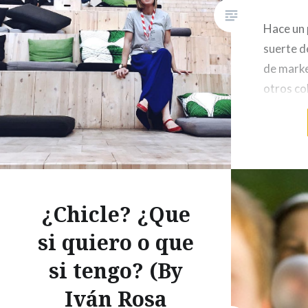
Hace un 
suerte de
de marke
otros co
oficinas
particip
Design D
personal
como a n
¿Chicle? ¿Que
marketi
y profes
si quiero o que
brandin
si tengo? (By
Iván Rosa