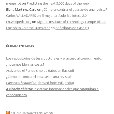
merge rot
on
Predicting the next 5,000 days of the web
Elena Martínez Caro
on
¿Cómo encontrar el
quartile
de una revista?
Carlos VALLADARES
on
El mejor artículo Biblioteca 2.0
En.Wikipedia.org
on
DigiPen Institute of Technology Europe-Bilbao
English to Chinese Translator
on
Anécdotas de clase (1)
ÚLTIMAS ENTRADAS
Los repositorios de tesis doctorales y el acceso al conocimiento:
¿hacemos bien las cosas?
Activando el Periodismo de datos en Euskadi
¿Cómo encontrar el
quartile
de una revista?
Canonical knowledge
(derived from Wikipedia)
A ciencia abierta
: iniciativas internacionales que catapultan el
conocimiento
DELICIOUS/TAG/TRANSLATION