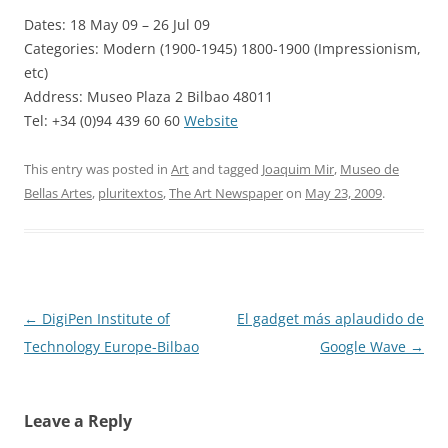
Dates: 18 May 09 – 26 Jul 09
Categories: Modern (1900-1945) 1800-1900 (Impressionism,
etc)
Address: Museo Plaza 2 Bilbao 48011
Tel: +34 (0)94 439 60 60
Website
This entry was posted in
Art
and tagged
Joaquim Mir
,
Museo de
Bellas Artes
,
pluritextos
,
The Art Newspaper
on
May 23, 2009
.
Post
←
DigiPen Institute of
El gadget más aplaudido de
navigation
Technology Europe-Bilbao
Google Wave
→
Leave a Reply