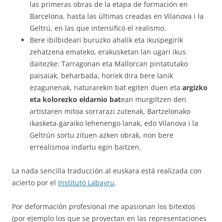
las primeras obras de la etapa de formación en
Barcelona, hasta las últimas creadas en Vilanova i la
Geltrú, en las que intensificó el realismo.
Bere ibilbideari buruzko ahalik eta ikuspegirik
zehatzena emateko, erakusketan lan ugari ikus
daitezke: Tarragonan eta Mallorcan pintatutako
paisaiak, beharbada, horiek dira bere lanik
ezagunenak, naturarekin bat egiten duen eta
argizko
eta kolorezko eldarnio bat
ean murgiltzen den
artistaren mitoa sorrarazi zutenak, Bartzelonako
ikasketa-garaiko lehenengo lanak, edo Vilanova i la
Geltrún sortu zituen azken obrak, non bere
errealismoa indartu egin baitzen.
La nada sencilla traducción al euskara está realizada con
acierto por el
Instituto Labayru
.
Por deformación profesional me apasionan los bitextos
(por ejemplo los que se proyectan en las representaciones