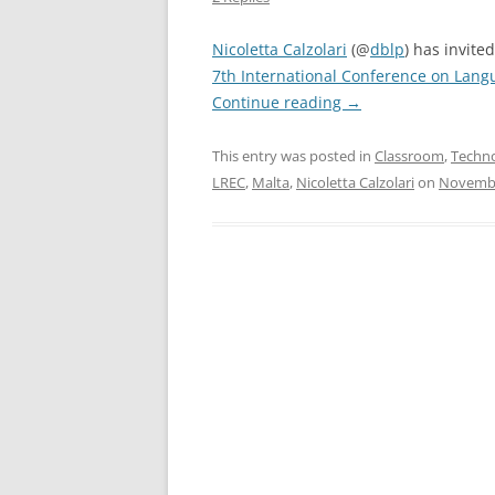
Nicoletta Calzolari
(@
dblp
) has invite
7th International Conference on Lang
Continue reading
→
This entry was posted in
Classroom
,
Techn
LREC
,
Malta
,
Nicoletta Calzolari
on
Novembe