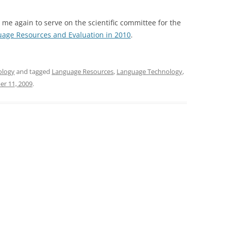
d me again to serve on the scientific committee for the
uage Resources and Evaluation in 2010
.
ology
and tagged
Language Resources
,
Language Technology
,
r 11, 2009
.