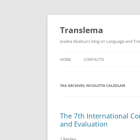
Skip
to
content
Translema
Joseba Abaitua's blog on Language and Tra
HOME
CONTACTO
TAG ARCHIVES:
NICOLETTA CALZOLARI
The 7th International C
and Evaluation
2 Replies