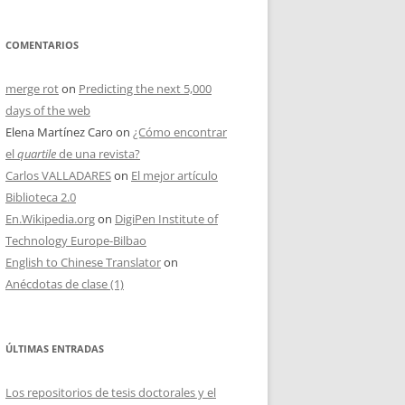
COMENTARIOS
merge rot
on
Predicting the next 5,000
days of the web
Elena Martínez Caro
on
¿Cómo encontrar
el
quartile
de una revista?
Carlos VALLADARES
on
El mejor artículo
Biblioteca 2.0
En.Wikipedia.org
on
DigiPen Institute of
Technology Europe-Bilbao
English to Chinese Translator
on
Anécdotas de clase (1)
ÚLTIMAS ENTRADAS
Los repositorios de tesis doctorales y el