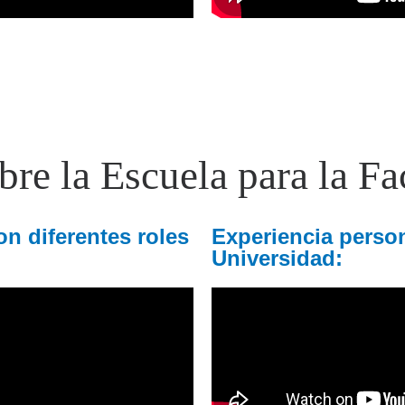
re la Escuela para la Fa
n diferentes roles
Experiencia person
Universidad: