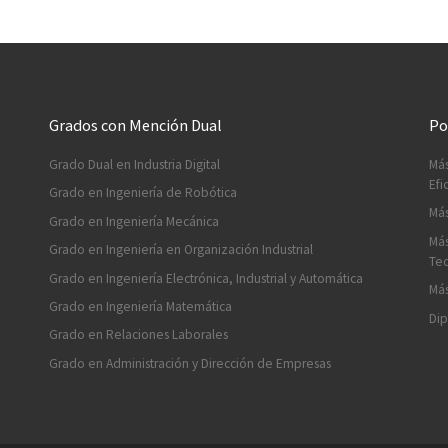
Grados con Mención Dual
Po
Grado Dual en Industria Digital
Más
Efi
Grado en Ingeniería de Robótica
Más
Grado en Ingeniería Mecánica
Más
Grado en Ingeniería en Organización Industrial
Tec
Grado en Ingeniería Electrónica, Industrial y Automática
Más
Grado en Ingeniería Matemática
Dip
Grado en Relaciones Laborales
Grado en Administración y Dirección de Empresas