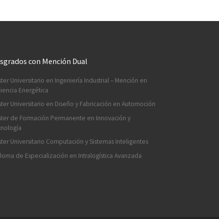
sgrados con Mención Dual
ter Universitario en Ingeniería Industrial – Mención en
ciencia Energética
ter Universitario en Diseño y Fabricación en Automoción
ter de Formación Permanente en Innovación y
nología
ter Universitario Computación y Sistemas Inteligentes
loma de Especialización en Intralogística Avanzada