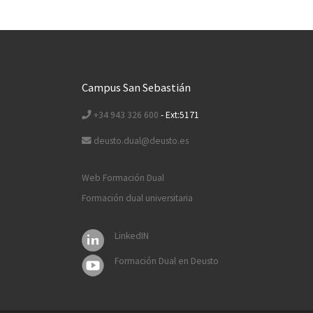
Campus San Sebastián
+34 943 326 600
- Ext:5171
deusto.dual@deusto.es
Web Formación Dual
Formación dual universitaria
LinkedIN
Formación Dual en Deusto