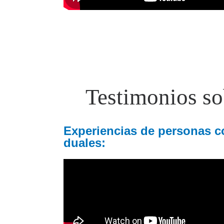
Testimonios sob
Experiencias de personas co
duales: