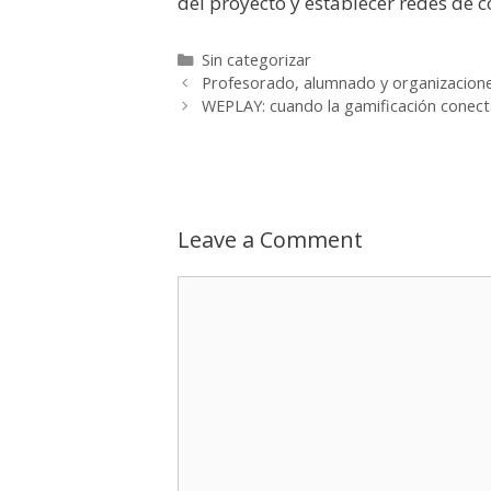
del proyecto y establecer redes de c
Categories
Sin categorizar
Profesorado, alumnado y organizaciones
WEPLAY: cuando la gamificación conecta
Leave a Comment
Comment