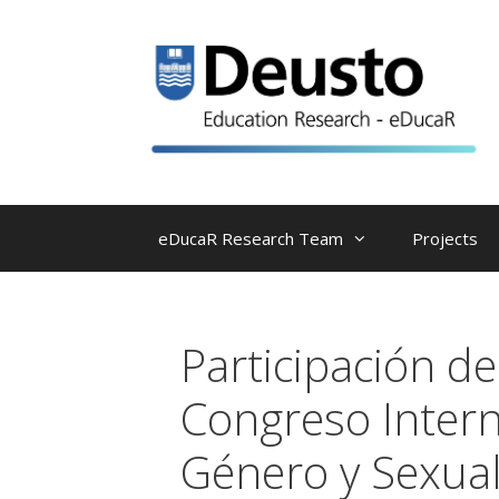
Skip
to
content
eDucaR Research Team
Projects
Participación de
Congreso Intern
Género y Sexua