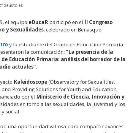
h@deusto.es
25, el equipo
eDucaR
participó en el
II Congreso
ro y Sexualidades
, celebrado en Benasque.
stro
y la estudiante del Grado en Educación Primaria
presentaron la comunicación:
“La presencia de la
 de Educación Primaria: análisis del borrador de la
tudio actuales”
.
oyecto
Kaleidoscope
(Observatory for Sexualities,
 and Providing Solutions for Youth and Education,
inanciado por el
Ministerio de Ciencia, Innovación y
esidades en torno a las sexualidades, la juventud y los
y social.
sido una oportunidad valiosa para compartir avances