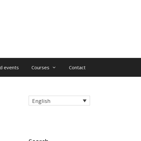
d events
Courses
Contact
English