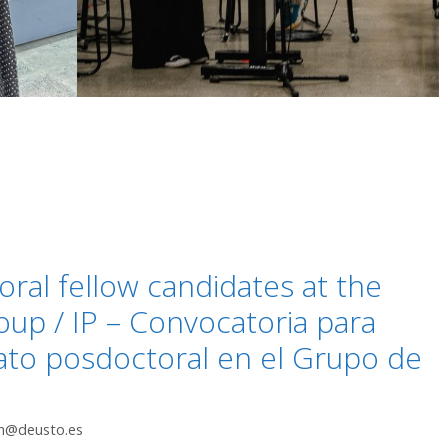
toral fellow candidates at the
up / IP – Convocatoria para
ato posdoctoral en el Grupo de
R
ch@deusto.es