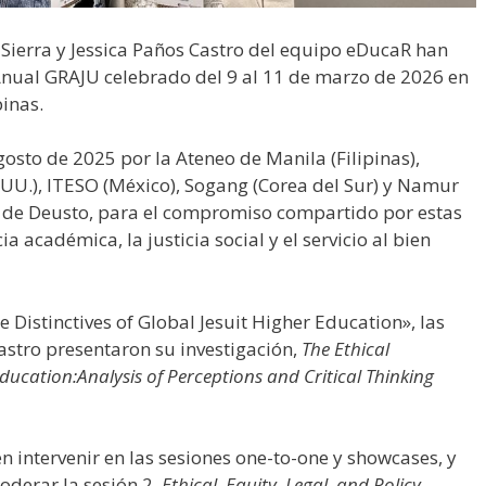
Sierra y Jessica Paños Castro del equipo eDucaR han
Anual GRAJU celebrado del 9 al 11 de marzo de 2026 en
pinas.
osto de 2025 por la Ateneo de Manila (Filipinas),
UU.), ITESO (México), Sogang (Corea del Sur) y Namur
d de Deusto, para el compromiso compartido por estas
ia académica, la justicia social y el servicio al bien
he Distinctives of Global Jesuit Higher Education», las
stro presentaron su investigación,
The Ethical
 Education:Analysis of Perceptions and Critical Thinking
n intervenir en las sesiones one-to-one y showcases, y
oderar la sesión 2,
Ethical, Equity, Legal, and Policy