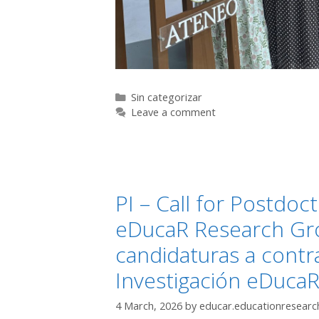
Categories
Sin categorizar
Leave a comment
PI – Call for Postdoc
eDucaR Research Gro
candidaturas a contr
Investigación eDuca
4 March, 2026
by
educar.educationresear