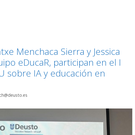
atxe Menchaca Sierra y Jessica
ipo eDucaR, participan en el I
U sobre IA y educación en
rch@deusto.es