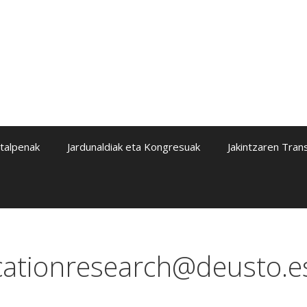
italpenak
Jardunaldiak eta Kongresuak
Jakintzaren Tran
cationresearch@deusto.e