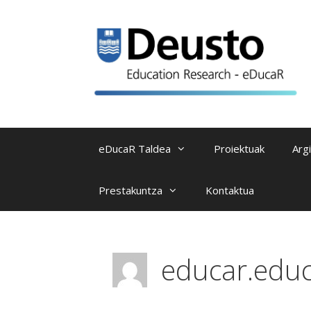
Skip
to
content
eDucaR Taldea
Proiektuak
Arg
Prestakuntza
Kontaktua
educar.edu