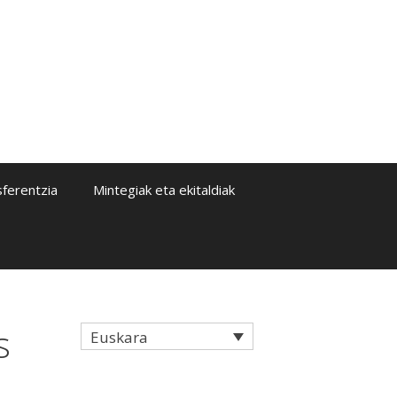
sferentzia
Mintegiak eta ekitaldiak
s
Euskara