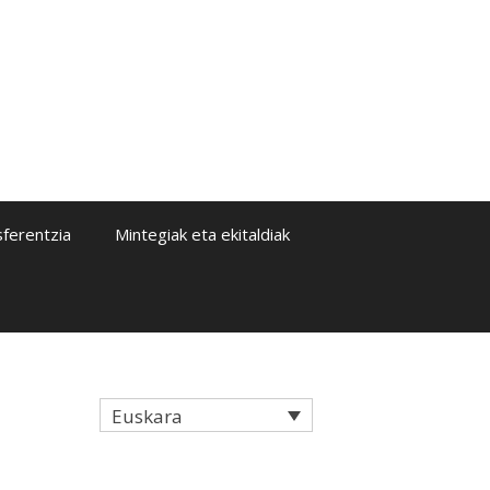
sferentzia
Mintegiak eta ekitaldiak
Euskara