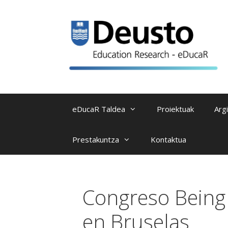
Skip
to
content
eDucaR Taldea
Proiektuak
Arg
Prestakuntza
Kontaktua
Congreso Being
en Bruselas