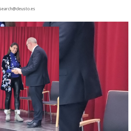
esearch@deusto.es