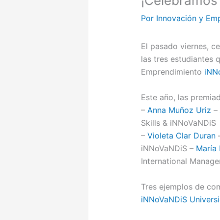
¡Celebramos 
Por
Innovación y Em
El pasado viernes, c
las tres estudiantes
Emprendimiento
iNN
Este año, las premia
–
Anna Muñoz Uriz
–
Skills & iNNoVaNDiS
–
Violeta Clar Duran
iNNoVaNDiS –
María
International Manag
Tres ejemplos de com
iNNoVaNDiS Univers