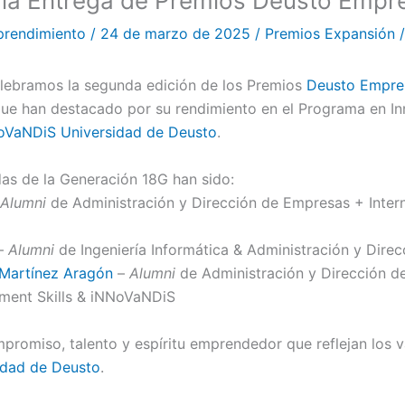
la Entrega de Premios Deusto Empr
prendimiento
/
24 de marzo de 2025
/
Premios Expansión
elebramos la segunda edición de los Premios
Deusto Empre
 que han destacado por su rendimiento en el Programa en I
oVaNDiS Universidad de Deusto
.
das de la Generación 18G han sido:
Alumni
de Administración y Dirección de Empresas + Inte
–
Alumni
de Ingeniería Informática & Administración y Dire
 Martínez Aragón
–
Alumni
de Administración y Dirección 
ement Skills & iNNoVaNDiS
promiso, talento y espíritu emprendedor que reflejan los 
idad de Deusto
.