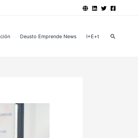
Buscar
ación
Deusto Emprende News
I+E+t