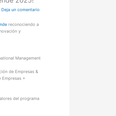
ende 2025!
/
Deja un comentario
nde
reconociendo a
nnovación y
rnational Management
cción de Empresas &
de Empresas +
valores del programa