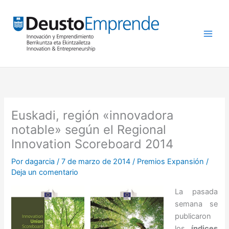
Ir
al
contenido
Euskadi, región «innovadora
notable» según el Regional
Innovation Scoreboard 2014
Por
dagarcia
/
7 de marzo de 2014
/
Premios Expansión
/
Deja un comentario
La pasada
semana se
publicaron
los
índices