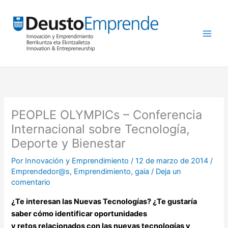
Ir
al
contenido
PEOPLE OLYMPICs – Conferencia
Internacional sobre Tecnología,
Deporte y Bienestar
Por
Innovación y Emprendimiento
/
12 de marzo de 2014
/
Emprendedor@s
,
Emprendimiento
,
gaia
/
Deja un
comentario
¿Te interesan las Nuevas Tecnologías? ¿Te gustaría
saber cómo identificar oportunidades
y retos relacionados con las nuevas tecnologías y